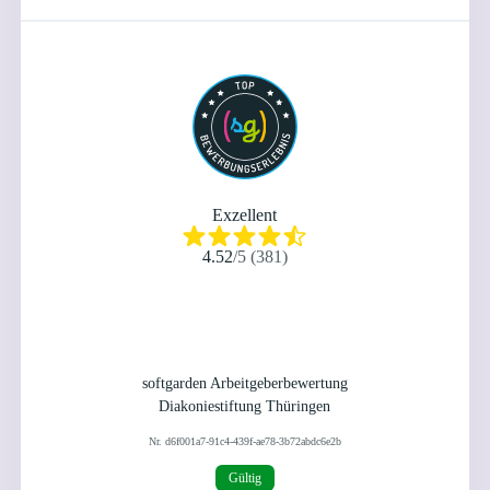
Exzellent
4.52
/
5
(
381
)
softgarden Arbeitgeberbewertung
Diakoniestiftung Thüringen
Nr.
d6f001a7-91c4-439f-ae78-3b72abdc6e2b
Gültig